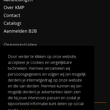
Over KMP
Contact
Catalogi
Aanmelden B2B
Openingstijden
Dinsdag T/M Zaterdag
Door verder te klikken op onze website,
van 8:00-17:00
accepteer je cookies en vergelijkbare
Verzenddagen
technieken. Hiermee verzamelen wij
Dinsdag T/M Vrijdag
persoonsgegevens en volgen wij (en mogelijk
Pauze
derden) je internetgedrag op onze website
12:30-13:00
en die van derden. Hiermee kunnen wij (en
mogelijk derden) je advertenties laten zien
die bij jouw interesses passen en zodat je
bijvoorbeeld informatie kunt delen op social