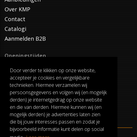
Over KMP
Contact
Catalogi
Aanmelden B2B
Openingstijden
Dinsdag T/M Zaterdag
Door verder te klikken op onze website,
van 8:00-17:00
accepteer je cookies en vergelijkbare
Verzenddagen
technieken. Hiermee verzamelen wij
Dinsdag T/M Vrijdag
persoonsgegevens en volgen wij (en mogelijk
Pauze
derden) je internetgedrag op onze website
12:30-13:00
en die van derden. Hiermee kunnen wij (en
mogelijk derden) je advertenties laten zien
die bij jouw interesses passen en zodat je
bijvoorbeeld informatie kunt delen op social