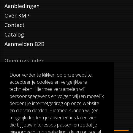
Aanbiedingen
Over KMP
Contact
Catalogi
Aanmelden B2B
Openingstijden
Dinsdag T/M Zaterdag
Door verder te klikken op onze website,
van 8:00-17:00
accepteer je cookies en vergelijkbare
Verzenddagen
technieken. Hiermee verzamelen wij
Dinsdag T/M Vrijdag
persoonsgegevens en volgen wij (en mogelijk
Pauze
derden) je internetgedrag op onze website
12:30-13:00
en die van derden. Hiermee kunnen wij (en
mogelijk derden) je advertenties laten zien
die bij jouw interesses passen en zodat je
bijvoorbeeld informatie kunt delen op social