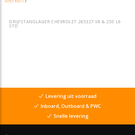
Merken
/
DRIJFSTANGLAGER CHEVROLET 265327 V8 & 250 L6
STD
Levering uit voorraad
Inboard, Outboard & PWC
Snelle levering