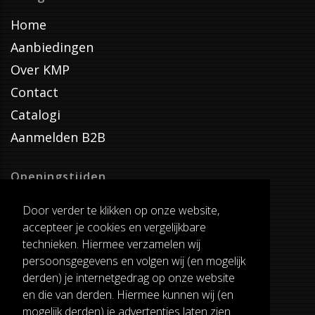
Home
Aanbiedingen
Over KMP
Contact
Catalogi
Aanmelden B2B
Openingstijden
Dinsdag T/M Zaterdag
Door verder te klikken op onze website,
van 8:00-17:00
accepteer je cookies en vergelijkbare
Verzenddagen
technieken. Hiermee verzamelen wij
Dinsdag T/M Vrijdag
persoonsgegevens en volgen wij (en mogelijk
Pauze
derden) je internetgedrag op onze website
12:30-13:00
en die van derden. Hiermee kunnen wij (en
mogelijk derden) je advertenties laten zien