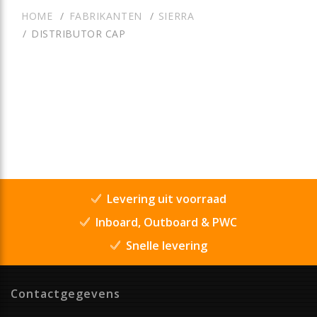
HOME
FABRIKANTEN
SIERRA
DISTRIBUTOR CAP
Levering uit voorraad
Inboard, Outboard & PWC
Snelle levering
Contactgegevens