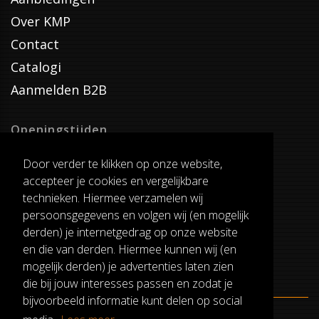
Over KMP
Contact
Catalogi
Aanmelden B2B
Openingstijden
Dinsdag T/M Zaterdag
Door verder te klikken op onze website,
van 8:00-17:00
accepteer je cookies en vergelijkbare
Verzenddagen
technieken. Hiermee verzamelen wij
Dinsdag T/M Vrijdag
persoonsgegevens en volgen wij (en mogelijk
Pauze
derden) je internetgedrag op onze website
12:30-13:00
en die van derden. Hiermee kunnen wij (en
mogelijk derden) je advertenties laten zien
die bij jouw interesses passen en zodat je
bijvoorbeeld informatie kunt delen op social