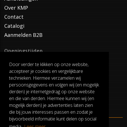
Over KMP
Contact
Catalogi
Aanmelden B2B
Openingstijden
Dinsdag T/M Zaterdag
Door verder te klikken op onze website,
van 8:00-17:00
accepteer je cookies en vergelijkbare
Verzenddagen
technieken. Hiermee verzamelen wij
Dinsdag T/M Vrijdag
persoonsgegevens en volgen wij (en mogelijk
Pauze
derden) je internetgedrag op onze website
12:30-13:00
en die van derden. Hiermee kunnen wij (en
mogelijk derden) je advertenties laten zien
die bij jouw interesses passen en zodat je
bijvoorbeeld informatie kunt delen op social
media.
Lees meer