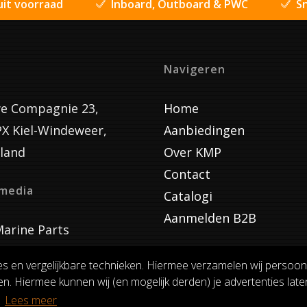
uit voorraad
Inboard, Outboard & PWC
Sn
Navigeren
e Compagnie 23,
Home
PX Kiel-Windeweer,
Aanbiedingen
land
Over KMP
Contact
lmedia
Catalogi
Aanmelden B2B
arine Parts
es en vergelijkbare technieken. Hiermee verzamelen wij persoon
n. Hiermee kunnen wij (en mogelijk derden) je advertenties laten
VOORWAARDEN
RUILEN EN RETOURNEREN
PRIVACY
.
Lees meer