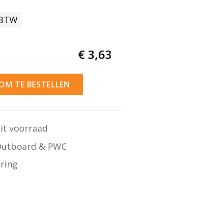
 BTW
€ 3
,63
 OM TE BESTELLEN
it voorraad
Outboard & PWC
ering