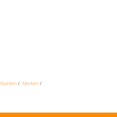
rikanten
/
Merken
/