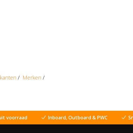
ikanten
/
Merken
/
uit voorraad
Inboard, Outboard & PWC
Sn