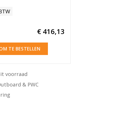
 BTW
€ 416
,13
 OM TE BESTELLEN
it voorraad
Outboard & PWC
ering