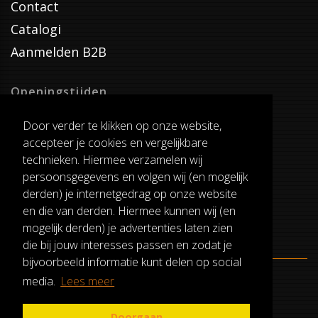
Contact
Catalogi
Aanmelden B2B
Openingstijden
Dinsdag T/M Zaterdag
Door verder te klikken op onze website,
van 8:00-17:00
accepteer je cookies en vergelijkbare
Verzenddagen
technieken. Hiermee verzamelen wij
Dinsdag T/M Vrijdag
persoonsgegevens en volgen wij (en mogelijk
Pauze
derden) je internetgedrag op onze website
12:30-13:00
en die van derden. Hiermee kunnen wij (en
mogelijk derden) je advertenties laten zien
die bij jouw interesses passen en zodat je
bijvoorbeeld informatie kunt delen op social
media.
Lees meer
ALGEMENE VOORWAARDEN
RUILEN EN RETOURNEREN
Doorgaan