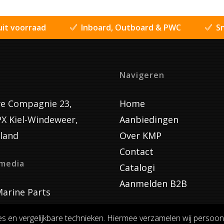
uit voorraad
Inboard, Outboard & PWC
Sn
Navigeren
e Compagnie 23,
Home
PX Kiel-Windeweer,
Aanbiedingen
land
Over KMP
Contact
lmedia
Catalogi
Aanmelden B2B
arine Parts
es en vergelijkbare technieken. Hiermee verzamelen wij persoon