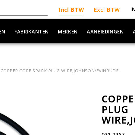
Incl BTW
Excl BTW
I
ËN
FABRIKANTEN
MERKEN
AANBIEDINGEN
COPPER CORE SPARK PLUG WIRE,JOHNSON/EVINRUDE
COPPE
PLUG
WIRE,
931-2367