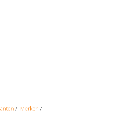
kanten
/
Merken
/