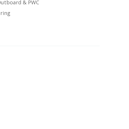
Outboard & PWC
ering