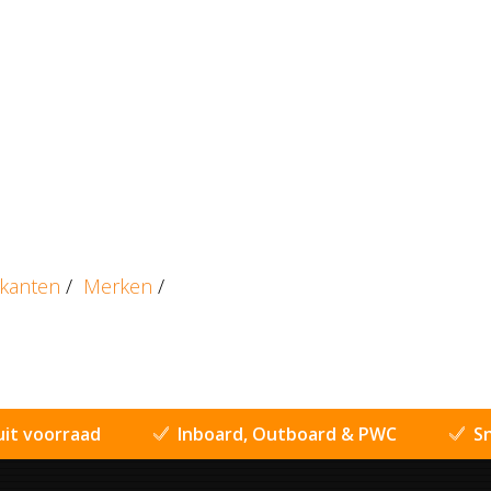
ikanten
/
Merken
/
uit voorraad
Inboard, Outboard & PWC
Sn