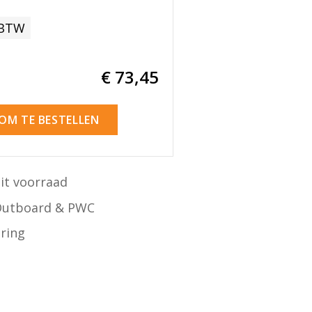
 BTW
€ 73
,45
 OM TE BESTELLEN
it voorraad
Outboard & PWC
ering