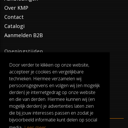
Over KMP
Contact
Catalogi
Aanmelden B2B
Openingstijden
Dinsdag T/M Zaterdag
Door verder te klikken op onze website,
van 8:00-17:00
accepteer je cookies en vergelijkbare
Verzenddagen
technieken. Hiermee verzamelen wij
Dinsdag T/M Vrijdag
persoonsgegevens en volgen wij (en mogelijk
Pauze
derden) je internetgedrag op onze website
12:30-13:00
en die van derden. Hiermee kunnen wij (en
mogelijk derden) je advertenties laten zien
die bij jouw interesses passen en zodat je
bijvoorbeeld informatie kunt delen op social
media.
Lees meer