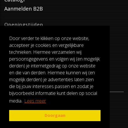
Aanmelden B2B
Openingstijden
Dinsdag T/M Zaterdag
Door verder te klikken op onze website,
van 8:00-17:00
accepteer je cookies en vergelijkbare
Verzenddagen
technieken. Hiermee verzamelen wij
Dinsdag T/M Vrijdag
persoonsgegevens en volgen wij (en mogelijk
Pauze
derden) je internetgedrag op onze website
12:30-13:00
en die van derden. Hiermee kunnen wij (en
mogelijk derden) je advertenties laten zien
die bij jouw interesses passen en zodat je
bijvoorbeeld informatie kunt delen op social
media.
Lees meer
ALGEMENE VOORWAARDEN
RUILEN EN RETOURNEREN
Doorgaan
PRIVACY