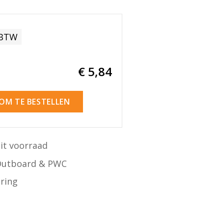
 BTW
€ 5
,84
 OM TE BESTELLEN
it voorraad
Outboard & PWC
ering