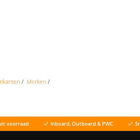
rikanten
/
Merken
/
uit voorraad
Inboard, Outboard & PWC
Sn