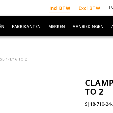
Incl BTW
Excl BTW
I
ËN
FABRIKANTEN
MERKEN
AANBIEDINGEN
E-1-1/16 TO 2
CLAMP
TO 2
S|18-710-24-