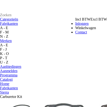
Categorieën
Incl BTW
Excl BTW
Fabrikanten
Inloggen
A - E
Winkelwagen
F - M
Contact
N - Z
Merken
A - E
F - J
K - O
P - T
U - Z
Aanbiedingen
Aanmelden
Programma
Catalogi
Home
Fabrikanten
Sierra
Carburetor Kit