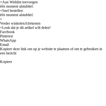
×
Aan Wishlist toevoegen
één moment alstublief.
×
Snel bestellen
één moment alstublief.
×
Verder winkelen
Afrekenen
×
Leuk dat je dit artikel wilt delen!
Facebook
Pinterest
WhatsApp
Email
Kopieer deze link om op je website te plaatsen of om te gebruiken in
een bericht
Kopieer
Categorieën
Fabrikanten
Arieltek
Barr Marine
CDI Electronics
CEF
Clevite
Corteco
Diversen
EMP