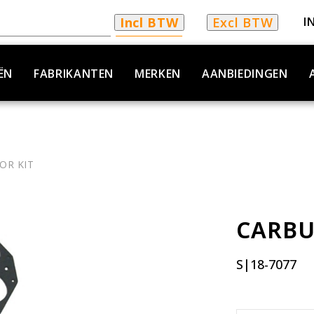
Incl BTW
Excl BTW
I
ËN
FABRIKANTEN
MERKEN
AANBIEDINGEN
OR KIT
CARBU
S|18-7077