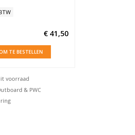
 BTW
€ 41
,50
 OM TE BESTELLEN
it voorraad
Outboard & PWC
ering