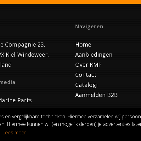
Navigeren
e Compagnie 23,
Home
PX Kiel-Windeweer,
Aanbiedingen
land
Over KMP
Contact
lmedia
Catalogi
Aanmelden B2B
arine Parts
es en vergelijkbare technieken. Hiermee verzamelen wij persoon
n. Hiermee kunnen wij (en mogelijk derden) je advertenties laten
VOORWAARDEN
RUILEN EN RETOURNEREN
PRIVACY
.
Lees meer