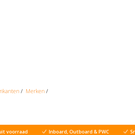
rikanten
/
Merken
/
uit voorraad
Inboard, Outboard & PWC
Sn