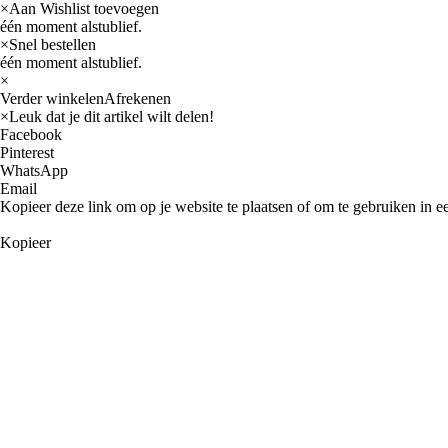
×
Aan Wishlist toevoegen
één moment alstublief.
×
Snel bestellen
één moment alstublief.
×
Verder winkelen
Afrekenen
×
Leuk dat je dit artikel wilt delen!
Facebook
Pinterest
WhatsApp
Email
Kopieer deze link om op je website te plaatsen of om te gebruiken in e
Kopieer
Categorieën
Fabrikanten
Arieltek
Barr Marine
CDI Electronics
CEF
Clevite
Corteco
Diversen
EMP
Edelbrock