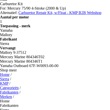
Carburetor Kit
For: Mercury 75/90 4-Stroke (2000 & Up)
Alternatief:
Carburetor Repair Kit, w/Float - KMP B2B Webshop
Aantal per motor
1
Toepassing - merk
Yamaha
Mallory
Fabrikant
Sierra
Vervangt
Mallory 9-37512
Mercury Marine 804346T02
Mercury Marine 804346T1
Yamaha Outboard 67F-W0093-00-00
Shop meer
Home
/
Sierra
/
KMP
/
Categorieën
/
Fabrikanten
/
Merken
/
Home
Fabrikanten
Sierra