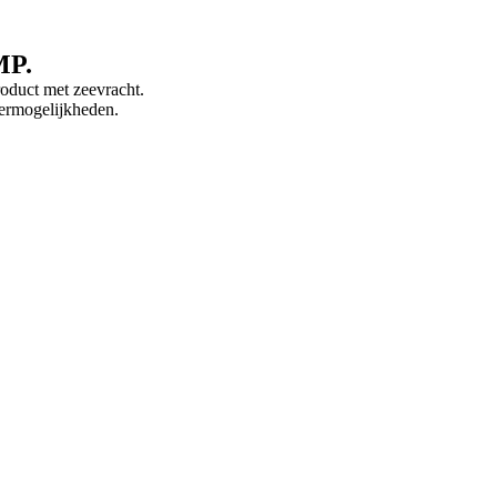
MP.
roduct met zeevracht.
vermogelijkheden.