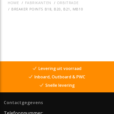
HOME
FABRIKANTEN
ORBITRADE
BREAKER POINTS B18, B20, B21, MB10
Levering uit voorraad
Inboard, Outboard & PWC
Snelle levering
Contactgegevens
Telefoonnummer: