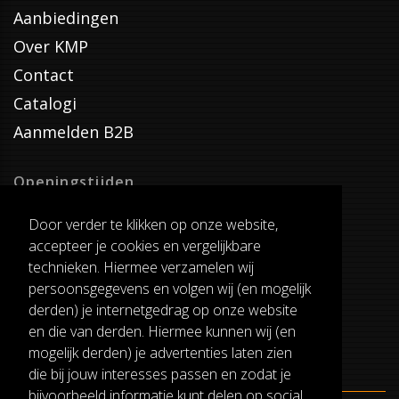
Aanbiedingen
Over KMP
Contact
Catalogi
Aanmelden B2B
Openingstijden
Dinsdag T/M Zaterdag
Door verder te klikken op onze website,
van 8:00-17:00
accepteer je cookies en vergelijkbare
Verzenddagen
technieken. Hiermee verzamelen wij
Dinsdag T/M Vrijdag
persoonsgegevens en volgen wij (en mogelijk
Pauze
derden) je internetgedrag op onze website
12:30-13:00
en die van derden. Hiermee kunnen wij (en
mogelijk derden) je advertenties laten zien
die bij jouw interesses passen en zodat je
bijvoorbeeld informatie kunt delen op social