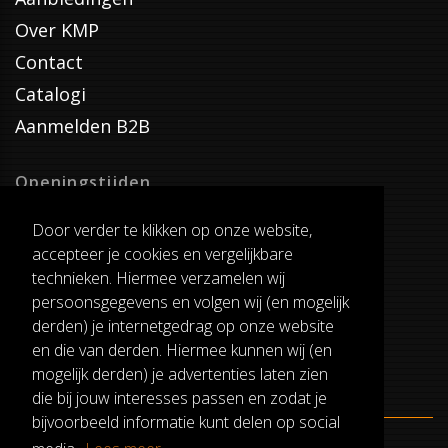
Over KMP
Contact
Catalogi
Aanmelden B2B
Openingstijden
Dinsdag T/M Zaterdag
Door verder te klikken op onze website,
van 8:00-17:00
accepteer je cookies en vergelijkbare
Verzenddagen
technieken. Hiermee verzamelen wij
Dinsdag T/M Vrijdag
persoonsgegevens en volgen wij (en mogelijk
Pauze
derden) je internetgedrag op onze website
12:30-13:00
en die van derden. Hiermee kunnen wij (en
mogelijk derden) je advertenties laten zien
die bij jouw interesses passen en zodat je
bijvoorbeeld informatie kunt delen op social