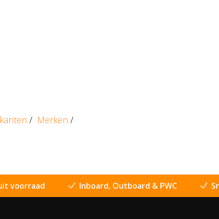
ikanten
/
Merken
/
uit voorraad
Inboard, Outboard & PWC
Sn