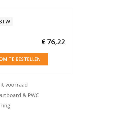
 BTW
€ 76
,22
 OM TE BESTELLEN
it voorraad
Outboard & PWC
ering