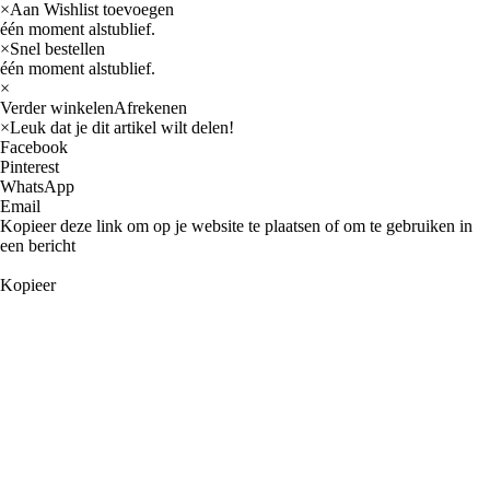
×
Aan Wishlist toevoegen
één moment alstublief.
×
Snel bestellen
één moment alstublief.
×
Verder winkelen
Afrekenen
×
Leuk dat je dit artikel wilt delen!
Facebook
Pinterest
WhatsApp
Email
Kopieer deze link om op je website te plaatsen of om te gebruiken in
een bericht
Kopieer
Categorieën
Fabrikanten
Arieltek
Barr Marine
CDI Electronics
CEF
Clevite
Corteco
Diversen
EMP