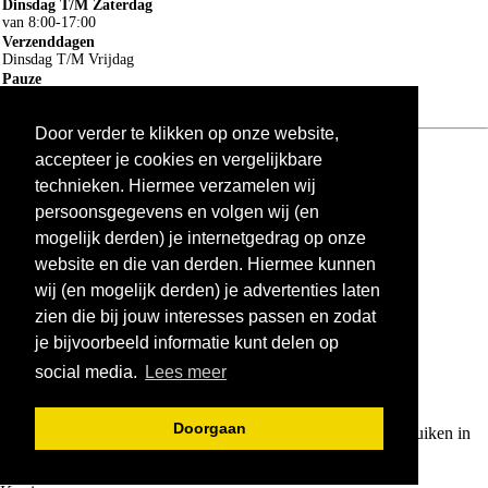
Dinsdag T/M Zaterdag
van 8:00-17:00
Verzenddagen
Dinsdag T/M Vrijdag
Pauze
12:30-13:00
Door verder te klikken op onze website,
Algemene voorwaarden
ruilen en retourneren
accepteer je cookies en vergelijkbare
Privacy
technieken. Hiermee verzamelen wij
Cookie
persoonsgegevens en volgen wij (en
×
mogelijk derden) je internetgedrag op onze
Winkelwagen delen
website en die van derden. Hiermee kunnen
wij (en mogelijk derden) je advertenties laten
zien die bij jouw interesses passen en zodat
je bijvoorbeeld informatie kunt delen op
social media.
Lees meer
Doorgaan
Kopieer deze link om op je website te plaatsen of om te gebruiken in
een bericht