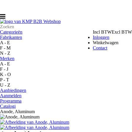
Account
Winkelwagen
Toggle navigation
Categorieën
Incl BTW
Excl BTW
Fabrikanten
Inloggen
A - E
Winkelwagen
F - M
Contact
N - Z
Merken
A - E
F - J
K - O
P - T
U - Z
Aanbiedingen
Aanmelden
Programma
Catalogi
Anode, Aluminum