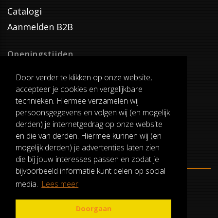
Catalogi
Aanmelden B2B
Openingstijden
Dinsdag T/M Zaterdag
Door verder te klikken op onze website,
van 8:00-17:00
accepteer je cookies en vergelijkbare
Verzenddagen
technieken. Hiermee verzamelen wij
Dinsdag T/M Vrijdag
persoonsgegevens en volgen wij (en mogelijk
Pauze
derden) je internetgedrag op onze website
12:30-13:00
en die van derden. Hiermee kunnen wij (en
mogelijk derden) je advertenties laten zien
die bij jouw interesses passen en zodat je
bijvoorbeeld informatie kunt delen op social
media.
Lees meer
ALGEMENE VOORWAARDEN
RUILEN EN RETOURNEREN
Doorgaan