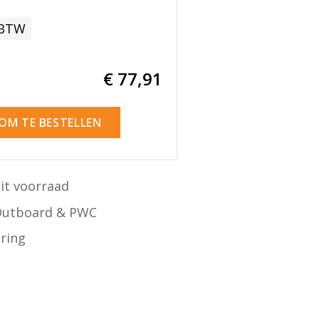
 BTW
€ 77
,91
 OM TE BESTELLEN
it voorraad
Outboard & PWC
ering