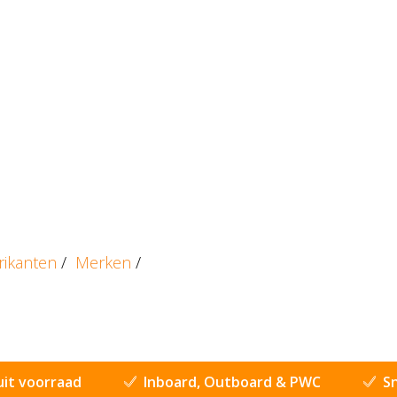
rikanten
/
Merken
/
uit voorraad
Inboard, Outboard & PWC
Sn