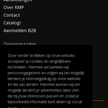
Over KMP
Contact
Catalogi
Aanmelden B2B
Openingstijden
Dinsdag T/M Zaterdag
Door verder te klikken op onze website,
van 8:00-17:00
accepteer je cookies en vergelijkbare
Verzenddagen
technieken. Hiermee verzamelen wij
Dinsdag T/M Vrijdag
persoonsgegevens en volgen wij (en mogelijk
Pauze
derden) je internetgedrag op onze website
12:30-13:00
en die van derden. Hiermee kunnen wij (en
mogelijk derden) je advertenties laten zien
die bij jouw interesses passen en zodat je
bijvoorbeeld informatie kunt delen op social