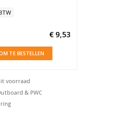
 BTW
€ 9
,53
 OM TE BESTELLEN
it voorraad
Outboard & PWC
ering