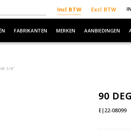
Incl BTW
Excl BTW
I
ËN
FABRIKANTEN
MERKEN
AANBIEDINGEN
OW 1/4"
90 DEG
E|22-08099