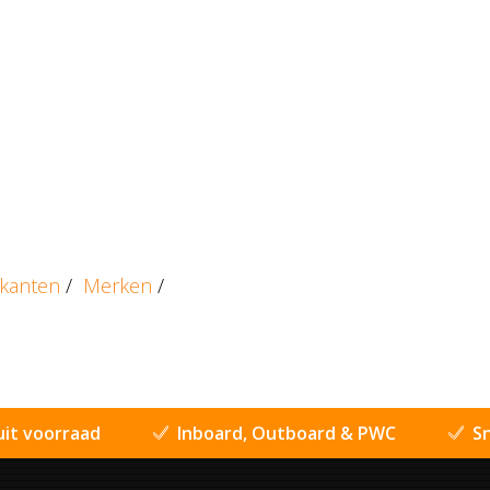
ikanten
/
Merken
/
uit voorraad
Inboard, Outboard & PWC
Sn