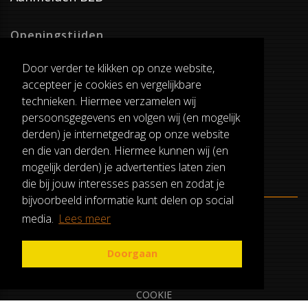
Openingstijden
Dinsdag T/M Zaterdag
Door verder te klikken op onze website,
van 8:00-17:00
accepteer je cookies en vergelijkbare
Verzenddagen
technieken. Hiermee verzamelen wij
Dinsdag T/M Vrijdag
persoonsgegevens en volgen wij (en mogelijk
Pauze
derden) je internetgedrag op onze website
12:30-13:00
en die van derden. Hiermee kunnen wij (en
mogelijk derden) je advertenties laten zien
die bij jouw interesses passen en zodat je
bijvoorbeeld informatie kunt delen op social
media.
Lees meer
ALGEMENE VOORWAARDEN
RUILEN EN RETOURNEREN
Doorgaan
PRIVACY
COOKIE