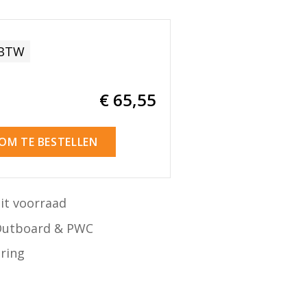
 BTW
€ 65
,55
 OM TE BESTELLEN
it voorraad
Outboard & PWC
ering