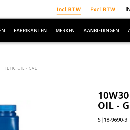
Incl BTW
Excl BTW
I
ËN
FABRIKANTEN
MERKEN
AANBIEDINGEN
THETIC OIL - GAL
10W30
OIL - 
S|18-9690-3