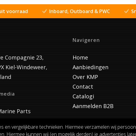
uit voorraad
Inboard, Outboard & PWC
Sn
Navigeren
e Compagnie 23,
Home
PX Kiel-Windeweer,
Aanbiedingen
land
Over KMP
Contact
lmedia
Catalogi
Aanmelden B2B
arine Parts
es en vergelijkbare technieken. Hiermee verzamelen wij persoon
n. Hiermee kunnen wij (en mogelijk derden) je advertenties laten