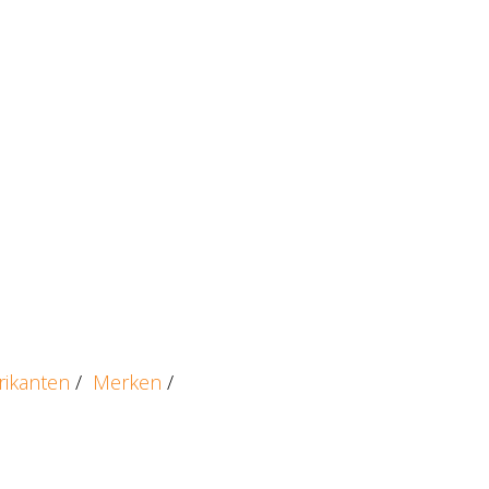
rikanten
/
Merken
/