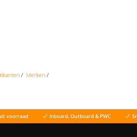
rikanten
/
Merken
/
uit voorraad
Inboard, Outboard & PWC
Sn