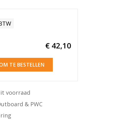
 BTW
€ 42
,10
 OM TE BESTELLEN
it voorraad
Outboard & PWC
ering