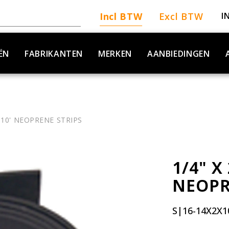
Incl BTW
Excl BTW
I
ËN
FABRIKANTEN
MERKEN
AANBIEDINGEN
X 10' NEOPRENE STRIPS
1/4" X 
NEOPR
S|16-14X2X1