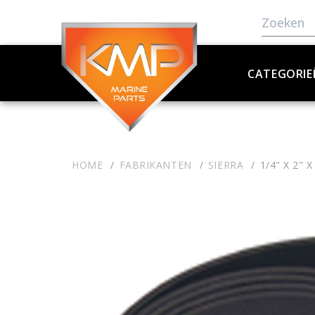
CATEGORIE
HOME
FABRIKANTEN
SIERRA
1/4" X 2" 